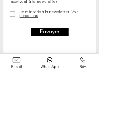
inscrivant à la newsletter :
Je m'inscris à la newsletter.
Voir
conditions
Envoyer
E-mail
WhatsApp
Rdv
Services Photographiques
Book Comédien
Book Mannequin
Polas Mannequin
Vidéo de Présentation
Portraits CV Corporate
Reportage photo en entreprise
Photographe de plateau