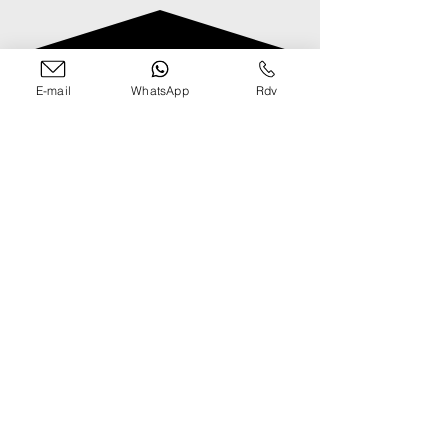
E-mail
WhatsApp
Rdv
Services Photographiques
Book Comédien
Book Mannequin
Polas Mannequin
Vidéo de Présentation
Portraits CV Corporate
Reportage photo en entreprise
Photographe de plateau
Photo d'Identité Premium
Coordonées
Paris, FRANCE
contact@guillaumemarbeck.com
Horaires d'ouverture
Lundi au Vendredi : 09:00 - 19:00
Sam, Dim : Fermé