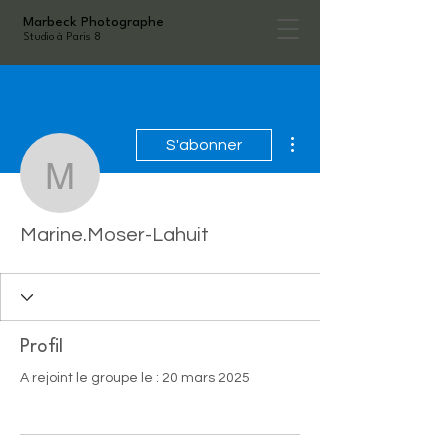
Marbeck Photographe
Studio à Paris 8
Plus d'actions
S'abonner
Marine.Moser-Lahuit
Marine.Moser-Lahuit
Profil
A rejoint le groupe le : 20 mars 2025