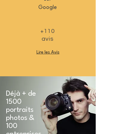
Google
+110
avis
Lire les Avis
Déjà + de
1500
portraits
photos &
100