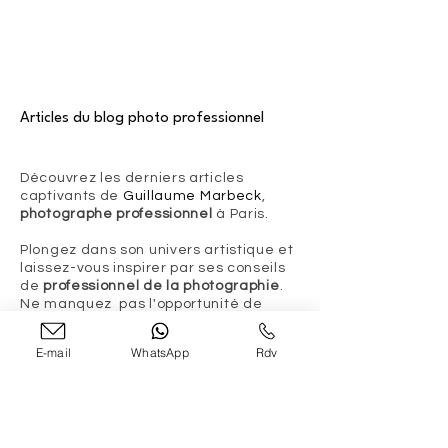
Articles du blog photo professionnel
Découvrez les derniers articles
captivants de
Guillaume Marbeck
,
photographe professionnel
à Paris.
Plongez dans son univers artistique et
laissez-vous inspirer par ses conseils
de
professionnel de la photographie
.
Ne manquez pas l'opportunité de
découvrir ses derniers
articles
et de
vous plonger dans un monde visuel
E-mail
WhatsApp
Rdv
unique. Explorez son portfolio et
laissez-vous séduire par son expertise
de
pro de la photo à Paris
.
Articles