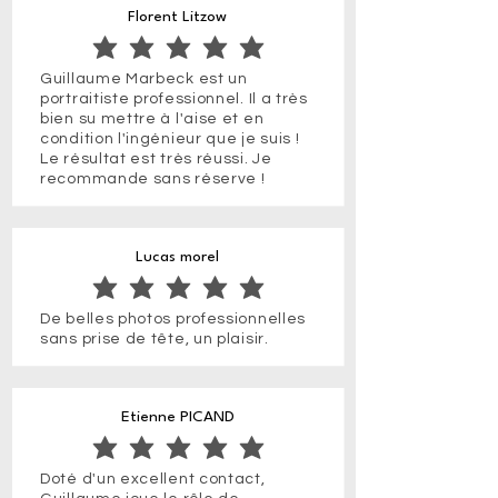
Florent Litzow
la note moyenne est 5 sur 5
Guillaume Marbeck est un
portraitiste professionnel. Il a très
bien su mettre à l'aise et en
condition l'ingénieur que je suis !
Le résultat est très réussi. Je
recommande sans réserve !
Lucas morel
la note moyenne est 5 sur 5
De belles photos professionnelles
sans prise de tête, un plaisir.
Etienne PICAND
la note moyenne est 5 sur 5
Doté d'un excellent contact,