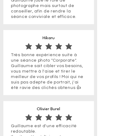
Guillaume joue le rôle de
photographe mais surtout de
conseiller, afin de rendre la
séance conviviale et efficace.
Hikaru
la note moyenne est 5 sur 5
Très bonne expérience suite à
une séance photo "Corporate".
Guillaume sait cibler vos besoins,
vous mettre à l'aise et tirer le
meilleur de vos profils ! Moi qui ne
suis pas adepte de portrait, j'ai
été ravie des clichés obtenus 👍
Olivier Burel
la note moyenne est 5 sur 5
Guillaume est d'une efficacité
redoutable.