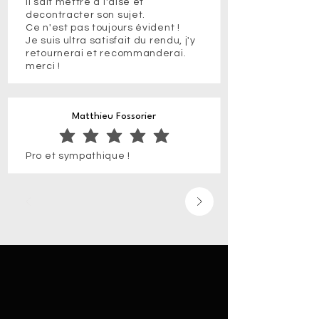
Il sait mettre à l'aise et
decontracter son sujet.
Ce n'est pas toujours évident !
Je suis ultra satisfait du rendu, j'y
retournerai et recommanderai.
merci !
Matthieu Fossorier
la note moyenne est 5 sur 5
Pro et sympathique !