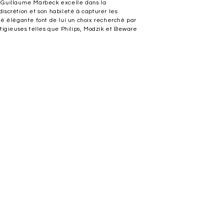
t, Guillaume Marbeck excelle dans la
scrétion et son habileté à capturer les
é élégante font de lui un choix recherché par
tigieuses telles que Philips, Modzik et Beware