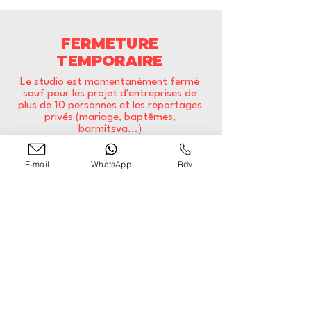
FERMETURE
TEMPORAIRE
Le studio est momentanément fermé
sauf pour les projet d'entreprises de
plus de 10 personnes et les reportages
privés (mariage, baptêmes,
barmitsva...)
E-mail
WhatsApp
Rdv
Contact
Consultez également notre
F.A.Q.
contact@guillaumemarbeck.com