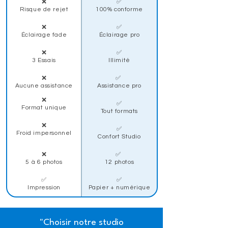
❌
✅
Risque de rejet
100% conforme
❌
✅
Éclairage fade
Éclairage pro
❌
✅
3 Essais
Illimité
❌
✅
Aucune assistance
Assistance pro
❌
✅
Format unique
Tout formats
❌
✅
Froid impersonnel
Confort Studio
❌
✅
5 à 6 photos
12 photos
✅
✅
Impression
Papier + numérique
"Choisir notre studio