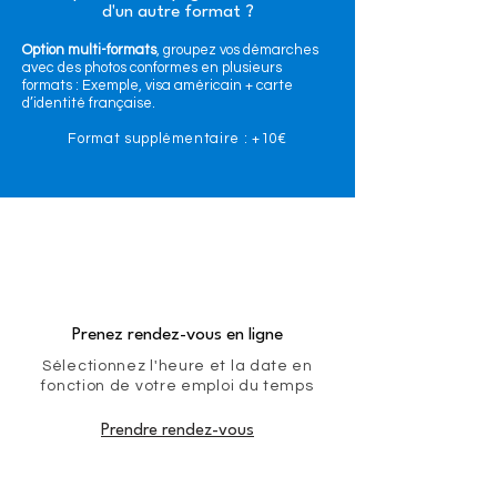
d'un autre format ?
Option multi-formats
, groupez vos démarches
avec des photos conformes en plusieurs
formats : Exemple, visa américain + carte
d’identité française.
Format supplémentaire : +10€
Prenez rendez-vous en ligne
Sélectionnez l'heure et la date en
fonction de votre emploi du temps
Prendre rendez-vous