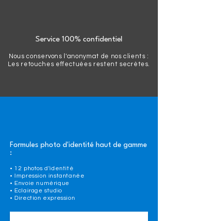
Service 100% confidentiel
Nous conservons l'anonymat de nos clients :
Les retouches effectuées restent secrètes.
Formules photo d'identité haut de gamme
:
• 12 photos d'identité
• Impression instantanée
• Envoie numérique
• Eclairage studio
• Direction expression