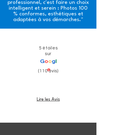
professionnel, c'est faire un choix
intelligent et serein : Photos 100
% conformes, esthétiques et
adaptées à vos démarches."
5 étoiles
sur
G
o
o
g
l
e
(110 avis)
Lire les Avis