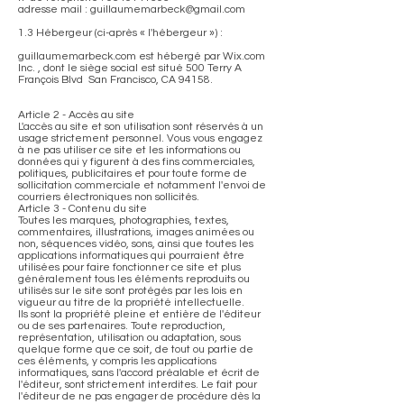
adresse mail : guillaumemarbeck@gmail.com
1.3 Hébergeur (ci-après « l'hébergeur ») :
guillaumemarbeck.com est hébergé par Wix.com
Inc. , dont le siège social est situé 500 Terry A
François Blvd San Francisco, CA 94158.
Article 2 - Accès au site
L'accès au site et son utilisation sont réservés à un
usage strictement personnel. Vous vous engagez
à ne pas utiliser ce site et les informations ou
données qui y figurent à des fins commerciales,
politiques, publicitaires et pour toute forme de
sollicitation commerciale et notamment l'envoi de
courriers électroniques non sollicités.
Article 3 - Contenu du site
Toutes les marques, photographies, textes,
commentaires, illustrations, images animées ou
non, séquences vidéo, sons, ainsi que toutes les
applications informatiques qui pourraient être
utilisées pour faire fonctionner ce site et plus
généralement tous les éléments reproduits ou
utilisés sur le site sont protégés par les lois en
vigueur au titre de la propriété intellectuelle.
Ils sont la propriété pleine et entière de l'éditeur
ou de ses partenaires. Toute reproduction,
représentation, utilisation ou adaptation, sous
quelque forme que ce soit, de tout ou partie de
ces éléments, y compris les applications
informatiques, sans l'accord préalable et écrit de
l'éditeur, sont strictement interdites. Le fait pour
l'éditeur de ne pas engager de procédure dès la