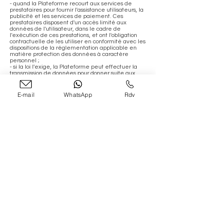
- quand la Plateforme recourt aux services de
prestataires pour fournir l'assistance utilisateurs, la
publicité et les services de paiement. Ces
prestataires disposent d'un accès limité aux
données de l'utilisateur, dans le cadre de
l'exécution de ces prestations, et ont l'obligation
contractuelle de les utiliser en conformité avec les
dispositions de la réglementation applicable en
matière protection des données à caractère
personnel ;
- si la loi l'exige, la Plateforme peut effectuer la
transmission de données pour donner suite aux
réclamations présentées contre la Plateforme et
se conformer aux procédures administratives et
judiciaires.
E-mail
WhatsApp
Rdv
Article 12 - Offres commerciales
Vous êtes susceptible de recevoir des offres
commerciales de l'éditeur. Si vous ne le souhaitez
pas, veuillez cliquer sur le lien
suivant : guillaumemarbeck@gmail.com.
Vos données sont susceptibles d’être utilisées par
les partenaires de l'éditeur à des fins de
prospection commerciale, si vous ne le souhaitez
pas, veuillez cliquer sur le lien
suivant : guillaumemarbeck@gmail.com.
Si, lors de la consultation du site, vous accédez à
des données à caractère personnel, vous devez
vous abstenir de toute collecte, de toute utilisation
non autorisée et de tout acte pouvant constituer
une atteinte à la vie privée ou à la réputation des
personnes. L'éditeur décline toute responsabilité à
cet égard.