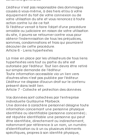
L'éditeur n'est pas responsable des dommages
causés à vous-même, à des tiers et/ou à votre
équipement du fait de votre connexion ou de
votre utilisation du site et vous renoncez à toute
action contre lui de ce fait.
Si l'éditeur venait à faire l'objet d'une procédure
amiable ou judiciaire en raison de votre utilisation
du site, il pourra se retourner contre vous pour
obtenir l'indemnisation de tous les préjudices,
sommes, condamnations et frais qui pourraient
découler de cette procédure.
Article 6 - Liens hypertextes
La mise en place par les utilisateurs de tous liens
hypertextes vers tout ou partie du site est
autorisée par l'éditeur. Tout lien devra être retiré
sur simple demande de l'éditeur.
Toute information accessible via un lien vers
d'autres sites n'est pas publiée par l'éditeur.
L'éditeur ne dispose d'aucun droit sur le contenu
présent dans ledit lien.
Article 7 - Collecte et protection des données
Vos données sont collectées par l'entreprise
individuelle Guillaume Marbeck.
Une donnée à caractère personnel désigne toute
information concernant une personne physique
identifiée ou identifiable (personne concernée) ;
est réputée identifiable une personne qui peut
être identifiée, directement ou indirectement,
notamment par référence à un nom, un numéro
d'identification ou à un ou plusieurs éléments
spécifiques, propres à son identité physique,