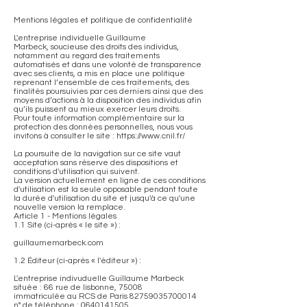
Mentions légales et politique de confidentialité
L'entreprise individuelle Guillaume
Marbeck, soucieuse des droits des individus,
notamment au regard des traitements
automatisés et dans une volonté de transparence
avec ses clients, a mis en place une politique
reprenant l’ensemble de ces traitements, des
finalités poursuivies par ces derniers ainsi que des
moyens d’actions à la disposition des individus afin
qu’ils puissent au mieux exercer leurs droits.
Pour toute information complémentaire sur la
protection des données personnelles, nous vous
invitons à consulter le site : https://www.cnil.fr/
La poursuite de la navigation sur ce site vaut
acceptation sans réserve des dispositions et
conditions d'utilisation qui suivent.
La version actuellement en ligne de ces conditions
d'utilisation est la seule opposable pendant toute
la durée d'utilisation du site et jusqu'à ce qu'une
nouvelle version la remplace.
Article 1 - Mentions légales
1.1 Site (ci-après « le site ») :
guillaumemarbeck.com
1.2 Éditeur (ci-après « l'éditeur ») :
L'entreprise indivuduelle Guillaume Marbeck
située : 66 rue de lisbonne, 75008
immatriculée au RCS de Paris 82759035700014
n° de téléphone : 0640141505