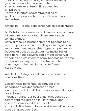
(malicious softwares ou logiciels malveillants) et
gestion des incidents de sécurité ;
- gestion des éventuels litiges avec les
utilisateurs ;
- envoi d'informations commerciales et
publicitaires, en fonction des préférences de
l'utilisateur ;
Article 10 - Politique de conservation des données
La Plateforme conserve vos données pour la durée
nécessaire pour vous fournir ses services ou
son assistance.
Dans la mesure raisonnablement nécessaire ou
requise pour satisfaire aux obligations légales ou
réglementaires, régler des litiges, empêcher les
fraudes et abus ou appliquer nos modalités et
conditions, nous pouvons également conserver
certaines de vos informations si nécessaire, même
après que vous ayez fermé votre compte ou que
nous n'ayons plus besoin pour vous fournir
nos services.
Article 11- Partage des données personnelles
avec des tiers
Les données personnelles peuvent être
partagées avec des sociétés tierces
exclusivement dans l’Union européenne, dans les
cas suivants :
- lorsque l'utilisateur publie, dans les zones de
commentaires libres de la Plateforme, des
informations accessibles au public ;
- quand l'utilisateur autorise le site web d'un tiers à
accéder à ses données ;