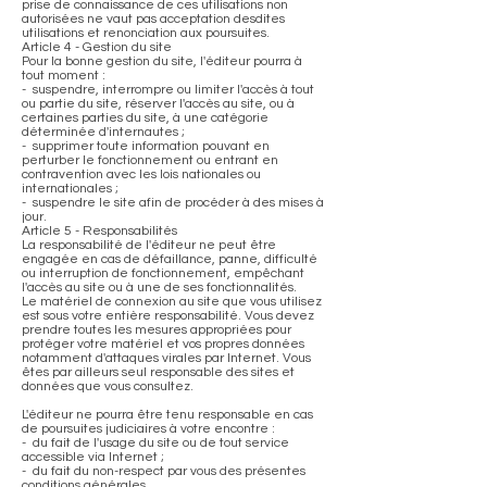
prise de connaissance de ces utilisations non
autorisées ne vaut pas acceptation desdites
utilisations et renonciation aux poursuites.
Article 4 - Gestion du site
Pour la bonne gestion du site, l'éditeur pourra à
tout moment :
- suspendre, interrompre ou limiter l'accès à tout
ou partie du site, réserver l'accès au site, ou à
certaines parties du site, à une catégorie
déterminée d'internautes ;
- supprimer toute information pouvant en
perturber le fonctionnement ou entrant en
contravention avec les lois nationales ou
internationales ;
- suspendre le site afin de procéder à des mises à
jour.
Article 5 - Responsabilités
La responsabilité de l'éditeur ne peut être
engagée en cas de défaillance, panne, difficulté
ou interruption de fonctionnement, empêchant
l'accès au site ou à une de ses fonctionnalités.
Le matériel de connexion au site que vous utilisez
est sous votre entière responsabilité. Vous devez
prendre toutes les mesures appropriées pour
protéger votre matériel et vos propres données
notamment d'attaques virales par Internet. Vous
êtes par ailleurs seul responsable des sites et
données que vous consultez.
L'éditeur ne pourra être tenu responsable en cas
de poursuites judiciaires à votre encontre :
- du fait de l'usage du site ou de tout service
accessible via Internet ;
- du fait du non-respect par vous des présentes
conditions générales.