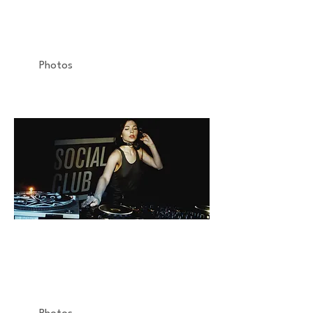
Concert
Espace B
Photos
NINA KRAVITZ
Reportage
Social Club