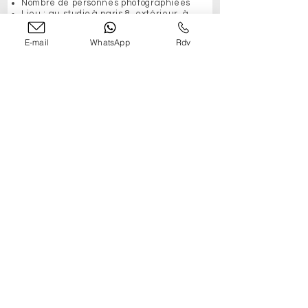
Nombre de personnes photographiées
Lieu : au studio à paris 8, extérieur, à
domicile (précisez l'adresse).
Date et heure souhaitées
E-mail
WhatsApp
Rdv
Style de photos : naturel, classique,
noir et blanc, etc.
Autres besoins : maquillage, coiffure,
retouches spécifiques...
Pour un événement
Type d'événement : mariage,
anniversaire, conférence, etc.
Date et durée : quand et pour combien
de temps ?
Lieu : adresse complète de
l'événement.
Moments clés à couvrir : discours,
photos de groupe, moments spéciaux...
Style de photos : reportage, classique,
spontané, etc.
Autres demandes
Comment pouvons-nous vous
aider?