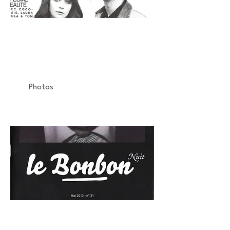
MODZIK
La Vogue Fashion Night Out
Armani
Photos
LE BONBON