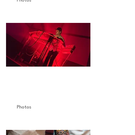
Photos
MOLECULE
Concert
Gaîté-Lyrique
Photos