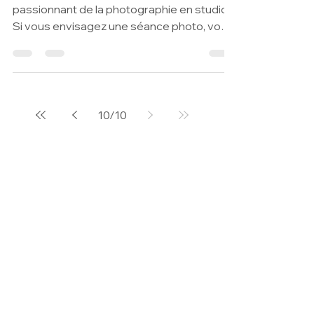
réussie
Introduction Bienvenue dans le monde
passionnant de la photographie en studio !
Si vous envisagez une séance photo, vous
êtes au bon...
10
/
10