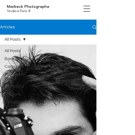
Marbeck Photographe
Studio à Paris 8
Articles
All Posts
All Posts
Book Photo
Corporate
Technique
Photo
Bon plans
Conseils
Réseaux
Sociaux