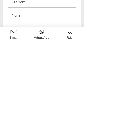
Consultez également notre
F.A.Q.
contact@guillaumemarbeck.com
E-mail
WhatsApp
Rdv
Pour vous fournir un devis précis
merci de préciser :
Pour une séance de portrait
Type de portrait : individuel, familial,
professionnel, artistique...
Nombre de personnes photographiées
Lieu : au studio à paris 8, extérieur, à
domicile (précisez l'adresse).