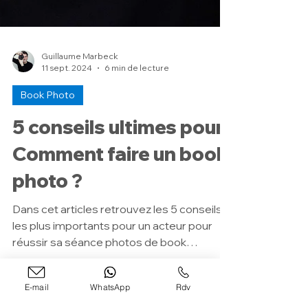
Guillaume Marbeck
11 sept. 2024
6 min de lecture
Book Photo
5 conseils ultimes pour :
Comment faire un book
photo ?
Dans cet articles retrouvez les 5 conseils
E-mail
WhatsApp
Rdv
les plus importants pour un acteur pour