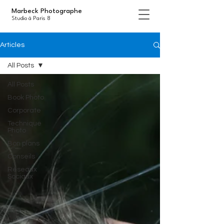
Marbeck Photographe
Studio à Paris 8
Articles
All Posts
All Posts
Book Photo
Corporate
Technique
Photo
Bon plans
Conseils
Réseaux
Sociaux