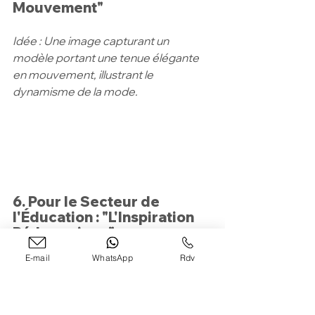
Mouvement"
Idée : Une image capturant un 
modèle portant une tenue élégante 
en mouvement, illustrant le 
dynamisme de la mode.
6. Pour le Secteur de 
l'Éducation : "L'Inspiration 
Pédagogique"
E-mail
WhatsApp
Rdv
Idée : Une photo de couverture 
représentant un enseignant en 
interaction avec des étudiants, 