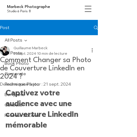
Marbeck Photographe
Studio à Paris 8
Post
All Posts
Guillaume Marbeck
All Posts
11 sept. 2024
10 min de lecture
Comment Changer sa Photo
Book Photo
de Couverture LinkedIn en
Corporate
2024 ?
Dernière mise à jour :
Technique Photo
21 sept. 2024
Captivez votre 
Bon plans
audience avec une 
Conseils
couverture LinkedIn 
Réseaux Sociaux
mémorable